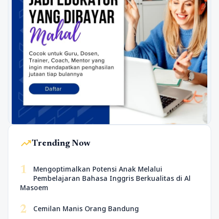
trending_up
Trending Now
1
Mengoptimalkan Potensi Anak Melalui
Pembelajaran Bahasa Inggris Berkualitas di Al
Masoem
2
Cemilan Manis Orang Bandung