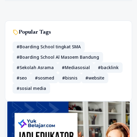
sell
Popular Tags
#Boarding School tingkat SMA
#Boarding School Al Masoem Bandung
#Sekolah Asrama
#Mediasosial
#backlink
#seo
#sosmed
#bisnis
#website
#sosial media