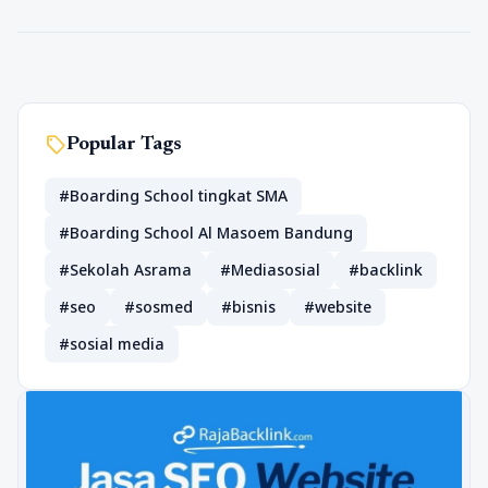
sell
Popular Tags
#Boarding School tingkat SMA
#Boarding School Al Masoem Bandung
#Sekolah Asrama
#Mediasosial
#backlink
#seo
#sosmed
#bisnis
#website
#sosial media