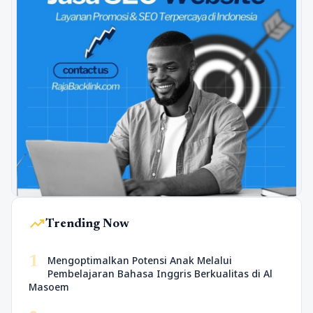
trending_up
Trending Now
1
Mengoptimalkan Potensi Anak Melalui
Pembelajaran Bahasa Inggris Berkualitas di Al
Masoem