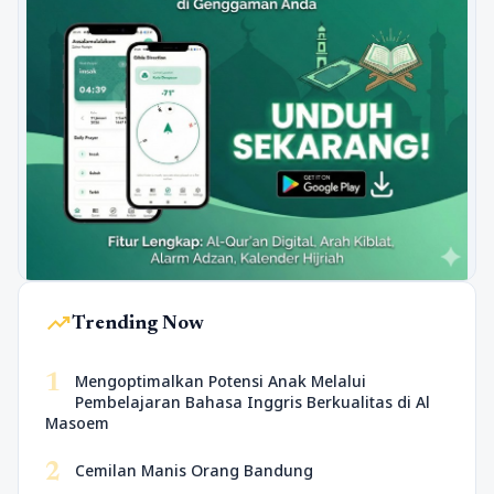
trending_up
Trending Now
1
Mengoptimalkan Potensi Anak Melalui
Pembelajaran Bahasa Inggris Berkualitas di Al
Masoem
2
Cemilan Manis Orang Bandung