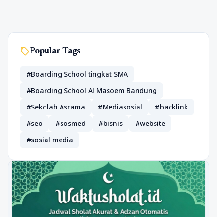
sell
Popular Tags
#Boarding School tingkat SMA
#Boarding School Al Masoem Bandung
#Sekolah Asrama
#Mediasosial
#backlink
#seo
#sosmed
#bisnis
#website
#sosial media