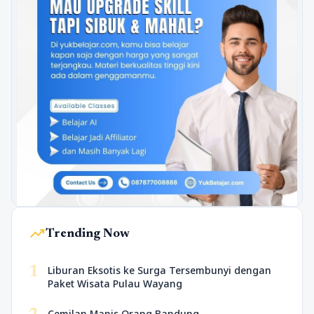
trending_up
Trending Now
1
Liburan Eksotis ke Surga Tersembunyi dengan
Paket Wisata Pulau Wayang
Cemilan Manis Orang Bandung