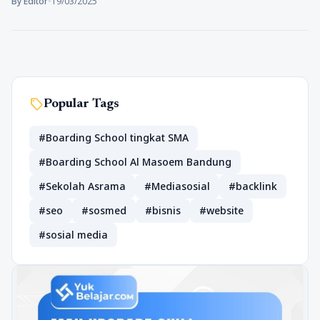
By Editor
•
19/03/2025
sell
Popular Tags
#Boarding School tingkat SMA
#Boarding School Al Masoem Bandung
#Sekolah Asrama
#Mediasosial
#backlink
#seo
#sosmed
#bisnis
#website
#sosial media