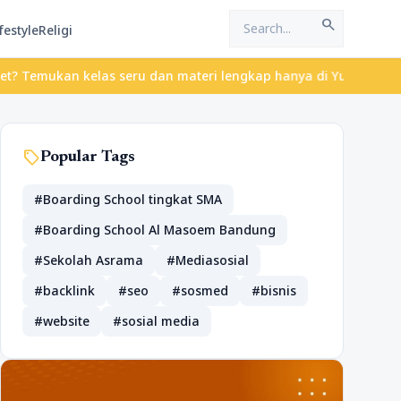
search
festyle
Religi
mukan kelas seru dan materi lengkap hanya di YukBelajar.com. Mul
sell
Popular Tags
#Boarding School tingkat SMA
#Boarding School Al Masoem Bandung
#Sekolah Asrama
#Mediasosial
#backlink
#seo
#sosmed
#bisnis
#website
#sosial media