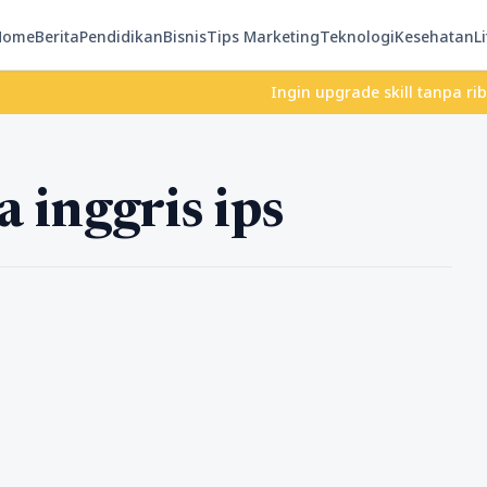
Home
Berita
Pendidikan
Bisnis
Tips Marketing
Teknologi
Kesehatan
Li
Ingin upgrade skill tanpa ribet? Te
a inggris ips