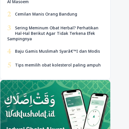
Al Masoem
2
Cemilan Manis Orang Bandung
3
Sering Meminum Obat Herbal? Perhatikan
Hal-Hal Berikut Agar Tidak Terkena Efek
Sampingnya
4
Baju Gamis Muslimah Syarâ€™I dan Modis
5
Tips memilih obat kolesterol paling ampuh