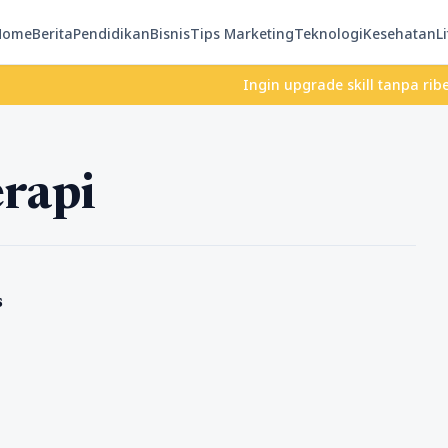
Home
Berita
Pendidikan
Bisnis
Tips Marketing
Teknologi
Kesehatan
Li
Ingin upgrade skill tanpa ribet? Tem
erapi
s