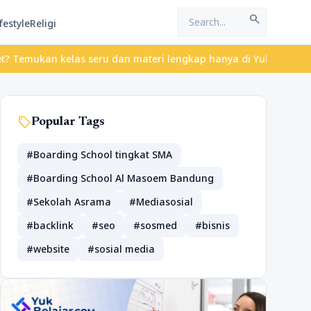
search
festyle
Religi
ukan kelas seru dan materi lengkap hanya di YukBelajar.com. Mula
sell
Popular Tags
#Boarding School tingkat SMA
#Boarding School Al Masoem Bandung
#Sekolah Asrama
#Mediasosial
#backlink
#seo
#sosmed
#bisnis
#website
#sosial media