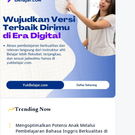
trending_up
Trending Now
1
Mengoptimalkan Potensi Anak Melalui
Pembelajaran Bahasa Inggris Berkualitas di