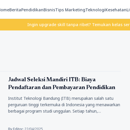
Home
Berita
Pendidikan
Bisnis
Tips Marketing
Teknologi
Kesehatan
Li
Ingin upgrade skill tanpa ribet? Temukan kelas seru dan 
Pendidikan
Jadwal Seleksi Mandiri ITB: Biaya
Pendaftaran dan Pembayaran Pendidikan
Institut Teknologi Bandung (ITB) merupakan salah satu
perguruan tinggi terkemuka di Indonesia yang menawarkan
berbagai program studi unggulan. Setiap tahun,…
By Editor
•
22/04/2025