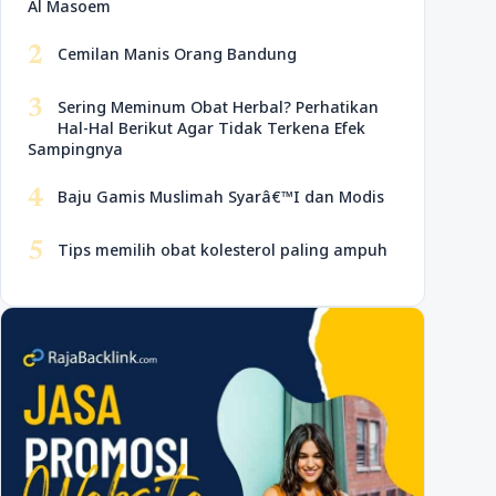
Al Masoem
2
Cemilan Manis Orang Bandung
3
Sering Meminum Obat Herbal? Perhatikan
Hal-Hal Berikut Agar Tidak Terkena Efek
Sampingnya
4
Baju Gamis Muslimah Syarâ€™I dan Modis
5
Tips memilih obat kolesterol paling ampuh