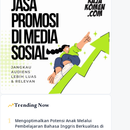
trending_up
Trending Now
1
Mengoptimalkan Potensi Anak Melalui
Pembelajaran Bahasa Inggris Berkualitas di