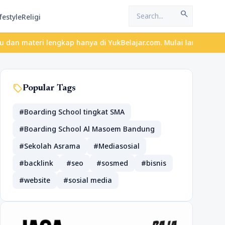
search
festyle
Religi
materi lengkap hanya di YukBelajar.com. Mulai langkah suksesmu h
sell
Popular Tags
#Boarding School tingkat SMA
#Boarding School Al Masoem Bandung
#Sekolah Asrama
#Mediasosial
#backlink
#seo
#sosmed
#bisnis
#website
#sosial media