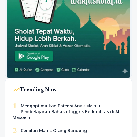
trending_up
Trending Now
1
Mengoptimalkan Potensi Anak Melalui
Pembelajaran Bahasa Inggris Berkualitas di Al
Masoem
2
Cemilan Manis Orang Bandung