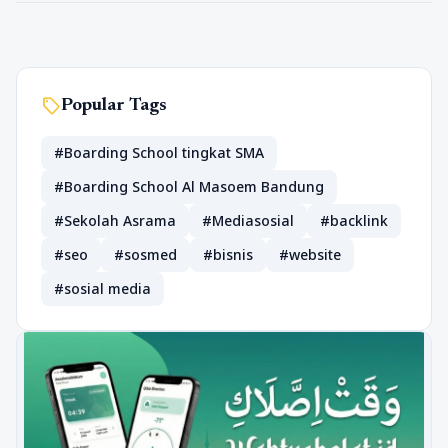
sell
Popular Tags
#Boarding School tingkat SMA
#Boarding School Al Masoem Bandung
#Sekolah Asrama
#Mediasosial
#backlink
#seo
#sosmed
#bisnis
#website
#sosial media