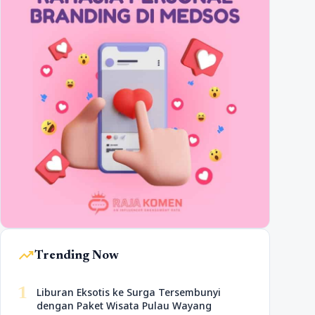
trending_up
Trending Now
1
Liburan Eksotis ke Surga Tersembunyi
dengan Paket Wisata Pulau Wayang