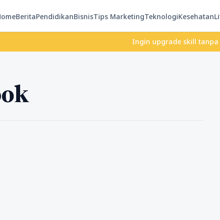
Home
Berita
Pendidikan
Bisnis
Tips Marketing
Teknologi
Kesehatan
Li
Ingin upgrade skill tanpa ribet
ook