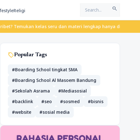
search
festyle
Religi
? Temukan kelas seru dan materi lengkap hanya di YukBelajar.com.
sell
Popular Tags
#Boarding School tingkat SMA
#Boarding School Al Masoem Bandung
#Sekolah Asrama
#Mediasosial
#backlink
#seo
#sosmed
#bisnis
#website
#sosial media