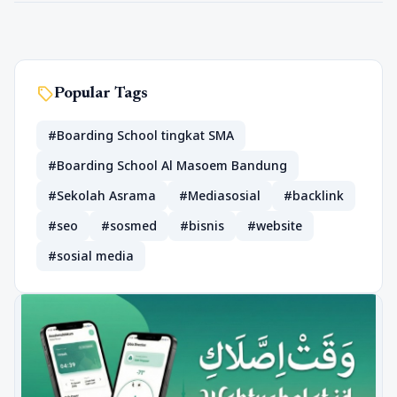
sell
Popular Tags
#Boarding School tingkat SMA
#Boarding School Al Masoem Bandung
#Sekolah Asrama
#Mediasosial
#backlink
#seo
#sosmed
#bisnis
#website
#sosial media