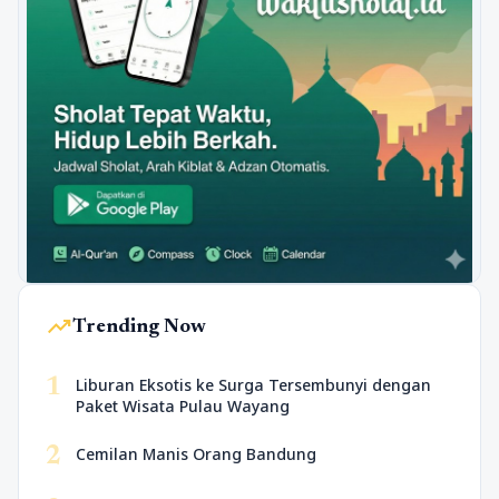
trending_up
Trending Now
1
Liburan Eksotis ke Surga Tersembunyi dengan
Paket Wisata Pulau Wayang
2
Cemilan Manis Orang Bandung