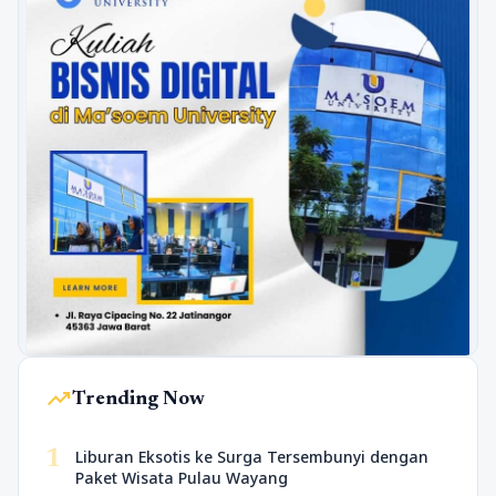
trending_up
Trending Now
1
Liburan Eksotis ke Surga Tersembunyi dengan
Paket Wisata Pulau Wayang