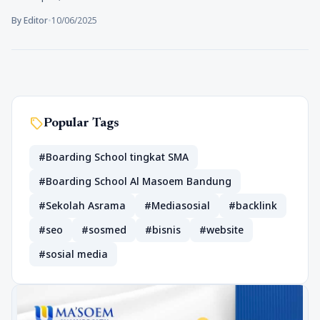
By Editor
•
10/06/2025
sell
Popular Tags
#Boarding School tingkat SMA
#Boarding School Al Masoem Bandung
#Sekolah Asrama
#Mediasosial
#backlink
#seo
#sosmed
#bisnis
#website
#sosial media