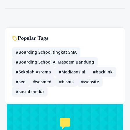
sell
Popular Tags
#Boarding School tingkat SMA
#Boarding School Al Masoem Bandung
#Sekolah Asrama
#Mediasosial
#backlink
#seo
#sosmed
#bisnis
#website
#sosial media