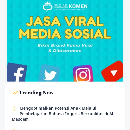
trending_up
Trending Now
1
Mengoptimalkan Potensi Anak Melalui
Pembelajaran Bahasa Inggris Berkualitas di Al
Masoem