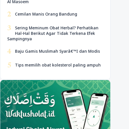
Al Masoem
2
Cemilan Manis Orang Bandung
3
Sering Meminum Obat Herbal? Perhatikan
Hal-Hal Berikut Agar Tidak Terkena Efek
Sampingnya
4
Baju Gamis Muslimah Syarâ€™I dan Modis
5
Tips memilih obat kolesterol paling ampuh