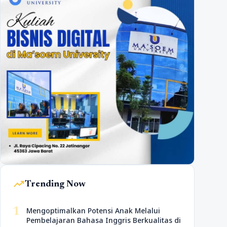
trending_up
Trending Now
1
Mengoptimalkan Potensi Anak Melalui
Pembelajaran Bahasa Inggris Berkualitas di