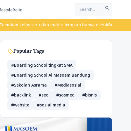
search
festyle
Religi
n kelas seru dan materi lengkap hanya di YukBelajar.com. Mulai l
sell
Popular Tags
#Boarding School tingkat SMA
#Boarding School Al Masoem Bandung
#Sekolah Asrama
#Mediasosial
#backlink
#seo
#sosmed
#bisnis
#website
#sosial media