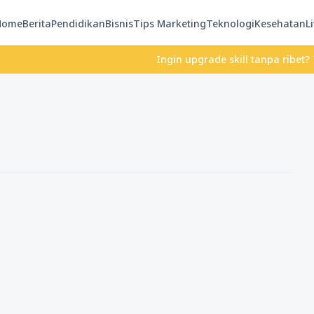
Home
Berita
Pendidikan
Bisnis
Tips Marketing
Teknologi
Kesehatan
Li
Ingin upgrade skill tanpa ribet? Temuka