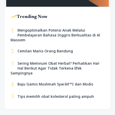
trending_up
Trending Now
1
Mengoptimalkan Potensi Anak Melalui
Pembelajaran Bahasa Inggris Berkualitas di Al
Masoem
2
Cemilan Manis Orang Bandung
3
Sering Meminum Obat Herbal? Perhatikan Hal-
Hal Berikut Agar Tidak Terkena Efek
Sampingnya
4
Baju Gamis Muslimah Syarâ€™I dan Modis
5
Tips memilih obat kolesterol paling ampuh