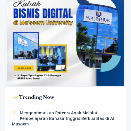
trending_up
Trending Now
1
Mengoptimalkan Potensi Anak Melalui
Pembelajaran Bahasa Inggris Berkualitas di Al
Masoem