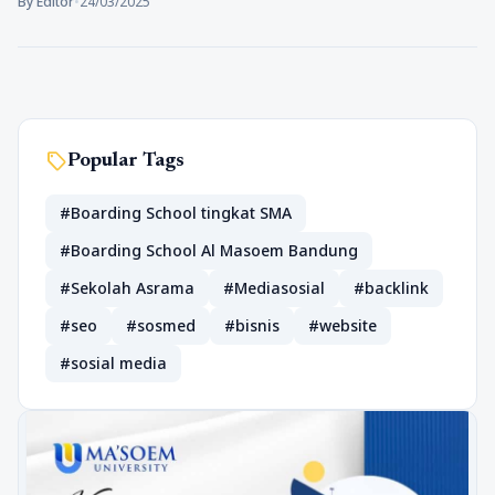
By Editor
•
24/03/2025
sell
Popular Tags
#Boarding School tingkat SMA
#Boarding School Al Masoem Bandung
#Sekolah Asrama
#Mediasosial
#backlink
#seo
#sosmed
#bisnis
#website
#sosial media