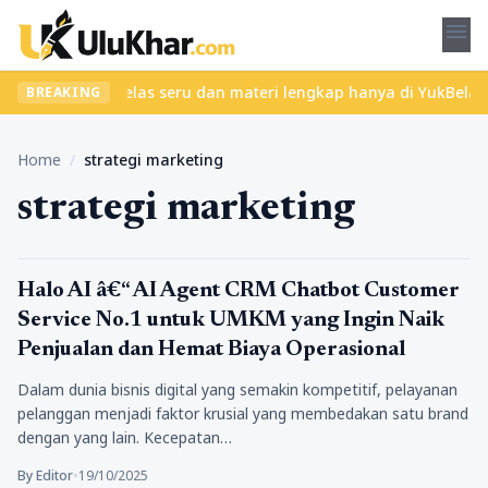
menu
et? Temukan kelas seru dan materi lengkap hanya di YukBelajar.com
BREAKING
Home
/
strategi marketing
strategi marketing
Bisnis
Halo AI â€“ AI Agent CRM Chatbot Customer
Service No.1 untuk UMKM yang Ingin Naik
Penjualan dan Hemat Biaya Operasional
Dalam dunia bisnis digital yang semakin kompetitif, pelayanan
pelanggan menjadi faktor krusial yang membedakan satu brand
dengan yang lain. Kecepatan…
By Editor
•
19/10/2025