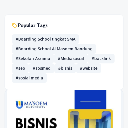
sell
Popular Tags
#Boarding School tingkat SMA
#Boarding School Al Masoem Bandung
#Sekolah Asrama
#Mediasosial
#backlink
#seo
#sosmed
#bisnis
#website
#sosial media