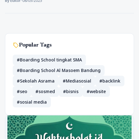
By Editor
•
08/05/2025
sell
Popular Tags
#Boarding School tingkat SMA
#Boarding School Al Masoem Bandung
#Sekolah Asrama
#Mediasosial
#backlink
#seo
#sosmed
#bisnis
#website
#sosial media