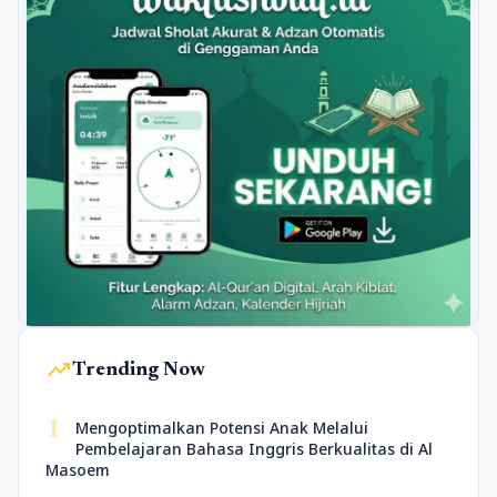
trending_up
Trending Now
1
Mengoptimalkan Potensi Anak Melalui
Pembelajaran Bahasa Inggris Berkualitas di Al
Masoem