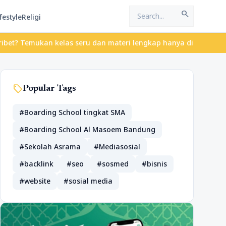
search
festyle
Religi
Temukan kelas seru dan materi lengkap hanya di YukBelajar.com. M
sell
Popular Tags
#Boarding School tingkat SMA
#Boarding School Al Masoem Bandung
#Sekolah Asrama
#Mediasosial
#backlink
#seo
#sosmed
#bisnis
#website
#sosial media