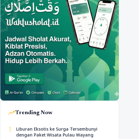
trending_up
Trending Now
1
Liburan Eksotis ke Surga Tersembunyi
dengan Paket Wisata Pulau Wayang