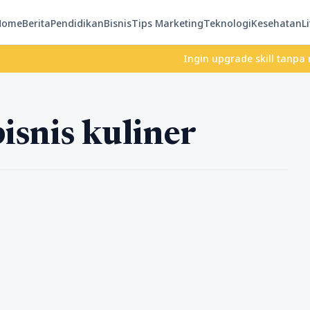
Home
Berita
Pendidikan
Bisnis
Tips Marketing
Teknologi
Kesehatan
Li
Ingin upgrade skill tanpa ribet? 
isnis kuliner