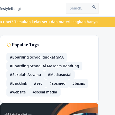
search
festyle
Religi
t? Temukan kelas seru dan materi lengkap hanya di YukBelajar.com
sell
Popular Tags
#Boarding School tingkat SMA
#Boarding School Al Masoem Bandung
#Sekolah Asrama
#Mediasosial
#backlink
#seo
#sosmed
#bisnis
#website
#sosial media