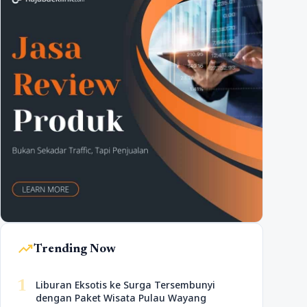
trending_up
Trending Now
1
Liburan Eksotis ke Surga Tersembunyi
dengan Paket Wisata Pulau Wayang