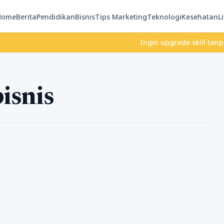
Home
Berita
Pendidikan
Bisnis
Tips Marketing
Teknologi
Kesehatan
Li
Ingin upgrade skill tanpa ribe
isnis