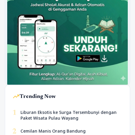
trending_up
Trending Now
1
Liburan Eksotis ke Surga Tersembunyi dengan
Paket Wisata Pulau Wayang
2
Cemilan Manis Orang Bandung