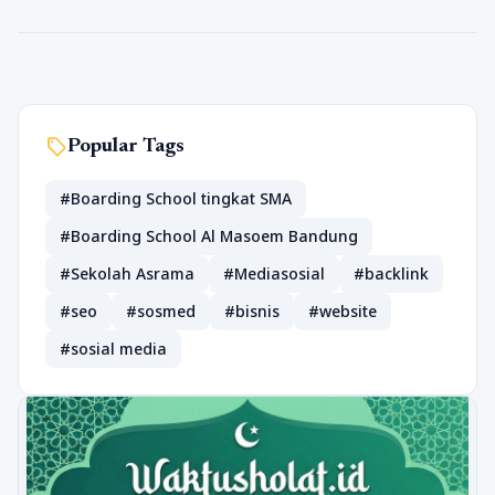
sell
Popular Tags
#Boarding School tingkat SMA
#Boarding School Al Masoem Bandung
#Sekolah Asrama
#Mediasosial
#backlink
#seo
#sosmed
#bisnis
#website
#sosial media