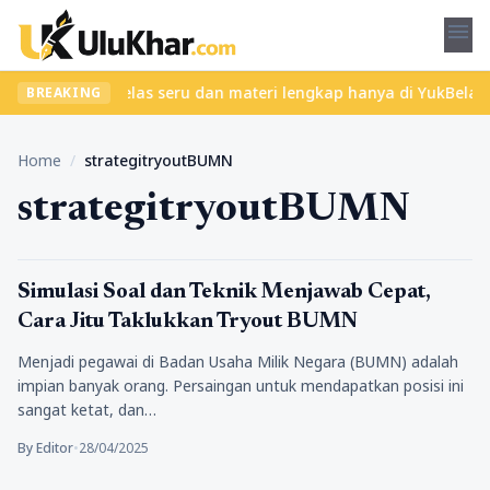
menu
et? Temukan kelas seru dan materi lengkap hanya di YukBelajar.co
BREAKING
Home
/
strategitryoutBUMN
strategitryoutBUMN
Pendidikan
Simulasi Soal dan Teknik Menjawab Cepat,
Cara Jitu Taklukkan Tryout BUMN
Menjadi pegawai di Badan Usaha Milik Negara (BUMN) adalah
impian banyak orang. Persaingan untuk mendapatkan posisi ini
sangat ketat, dan…
By Editor
•
28/04/2025