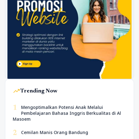
trending_up
Trending Now
1
Mengoptimalkan Potensi Anak Melalui
Pembelajaran Bahasa Inggris Berkualitas di Al
Masoem
2
Cemilan Manis Orang Bandung