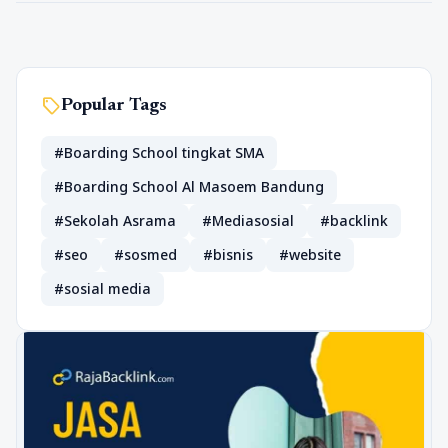
sell
Popular Tags
#Boarding School tingkat SMA
#Boarding School Al Masoem Bandung
#Sekolah Asrama
#Mediasosial
#backlink
#seo
#sosmed
#bisnis
#website
#sosial media