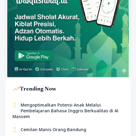
trending_up
Trending Now
1
Mengoptimalkan Potensi Anak Melalui
Pembelajaran Bahasa Inggris Berkualitas di Al
Masoem
2
Cemilan Manis Orang Bandung