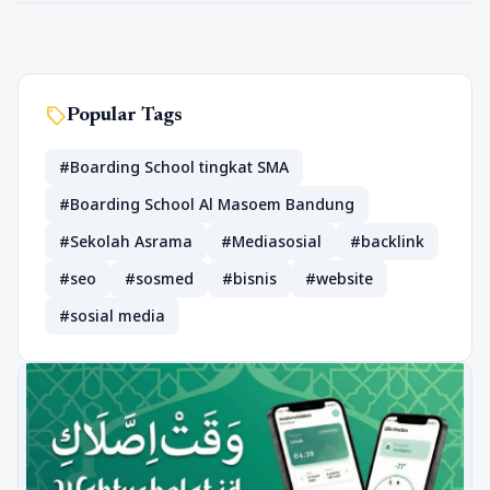
sell
Popular Tags
#Boarding School tingkat SMA
#Boarding School Al Masoem Bandung
#Sekolah Asrama
#Mediasosial
#backlink
#seo
#sosmed
#bisnis
#website
#sosial media