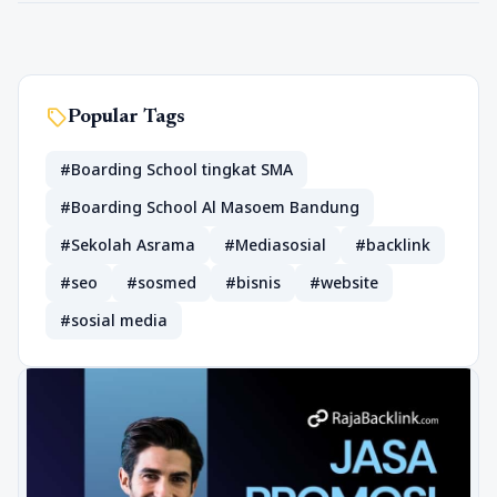
sell
Popular Tags
#Boarding School tingkat SMA
#Boarding School Al Masoem Bandung
#Sekolah Asrama
#Mediasosial
#backlink
#seo
#sosmed
#bisnis
#website
#sosial media