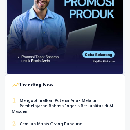
trending_up
Trending Now
1
Mengoptimalkan Potensi Anak Melalui
Pembelajaran Bahasa Inggris Berkualitas di Al
Masoem
2
Cemilan Manis Orang Bandung