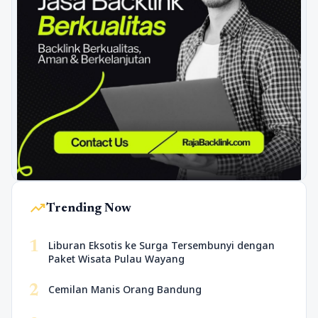
trending_up
Trending Now
1
Liburan Eksotis ke Surga Tersembunyi dengan
Paket Wisata Pulau Wayang
2
Cemilan Manis Orang Bandung