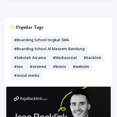
sell
Popular Tags
#Boarding School tingkat SMA
#Boarding School Al Masoem Bandung
#Sekolah Asrama
#Mediasosial
#backlink
#seo
#sosmed
#bisnis
#website
#sosial media