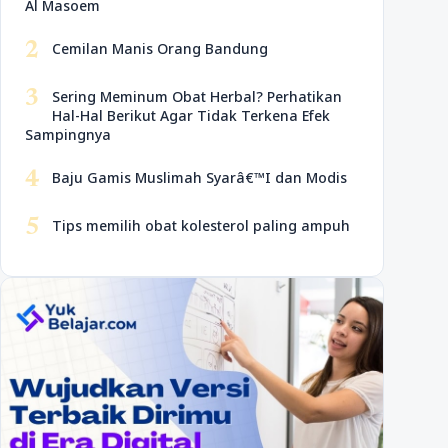
Al Masoem
2
Cemilan Manis Orang Bandung
3
Sering Meminum Obat Herbal? Perhatikan
Hal-Hal Berikut Agar Tidak Terkena Efek
Sampingnya
4
Baju Gamis Muslimah Syarâ€™I dan Modis
5
Tips memilih obat kolesterol paling ampuh