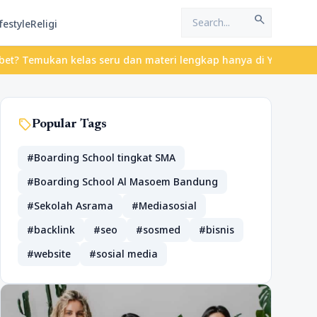
search
festyle
Religi
emukan kelas seru dan materi lengkap hanya di YukBelajar.com. Mu
sell
Popular Tags
#Boarding School tingkat SMA
#Boarding School Al Masoem Bandung
#Sekolah Asrama
#Mediasosial
#backlink
#seo
#sosmed
#bisnis
#website
#sosial media