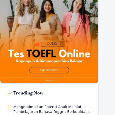
trending_up
Trending Now
1
Mengoptimalkan Potensi Anak Melalui
Pembelajaran Bahasa Inggris Berkualitas di