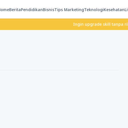
Home
Berita
Pendidikan
Bisnis
Tips Marketing
Teknologi
Kesehatan
Li
Ingin upgrade skill tanpa ribet? T