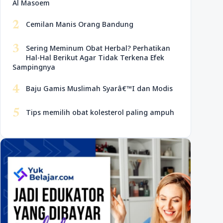
Al Masoem
2
Cemilan Manis Orang Bandung
3
Sering Meminum Obat Herbal? Perhatikan
Hal-Hal Berikut Agar Tidak Terkena Efek
Sampingnya
4
Baju Gamis Muslimah Syarâ€™I dan Modis
5
Tips memilih obat kolesterol paling ampuh