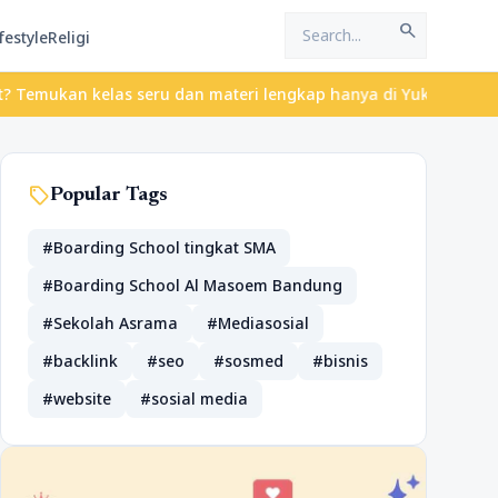
search
festyle
Religi
ukan kelas seru dan materi lengkap hanya di YukBelajar.com. Mula
sell
Popular Tags
#Boarding School tingkat SMA
#Boarding School Al Masoem Bandung
#Sekolah Asrama
#Mediasosial
#backlink
#seo
#sosmed
#bisnis
#website
#sosial media