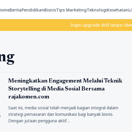
Home
Berita
Pendidikan
Bisnis
Tips Marketing
Teknologi
Kesehatan
Li
Ingin upgrade skill tanpa ribet? Tem
ing
Teknologi
Meningkatkan Engagement Melalui Teknik
Storytelling di Media Sosial Bersama
rajakomen.com
Saat ini, media sosial telah menjadi bagian integral dalam
strategi pemasaran dan komunikasi bagi banyak bisnis.
h
Dengan jutaan pengguna aktif…