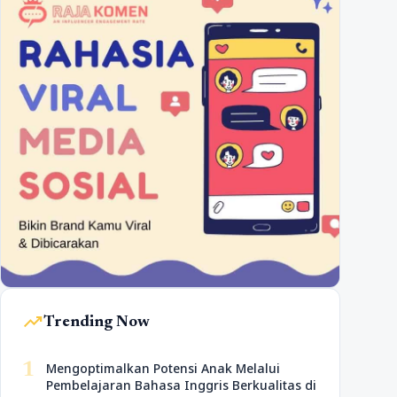
trending_up
Trending Now
1
Mengoptimalkan Potensi Anak Melalui
Pembelajaran Bahasa Inggris Berkualitas di