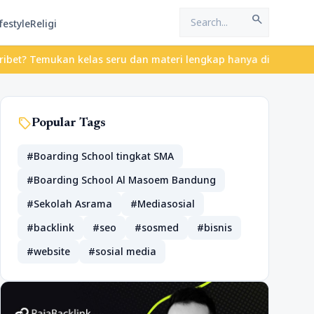
search
festyle
Religi
 Temukan kelas seru dan materi lengkap hanya di YukBelajar.com. 
sell
Popular Tags
#Boarding School tingkat SMA
#Boarding School Al Masoem Bandung
#Sekolah Asrama
#Mediasosial
#backlink
#seo
#sosmed
#bisnis
#website
#sosial media