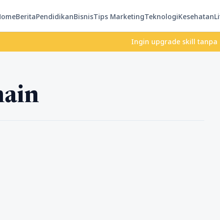
Home
Berita
Pendidikan
Bisnis
Tips Marketing
Teknologi
Kesehatan
Li
Ingin upgrade skill tanpa ribet?
hain