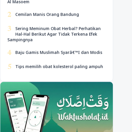
Al Masoem
2
Cemilan Manis Orang Bandung
3
Sering Meminum Obat Herbal? Perhatikan
Hal-Hal Berikut Agar Tidak Terkena Efek
Sampingnya
4
Baju Gamis Muslimah Syarâ€™I dan Modis
5
Tips memilih obat kolesterol paling ampuh