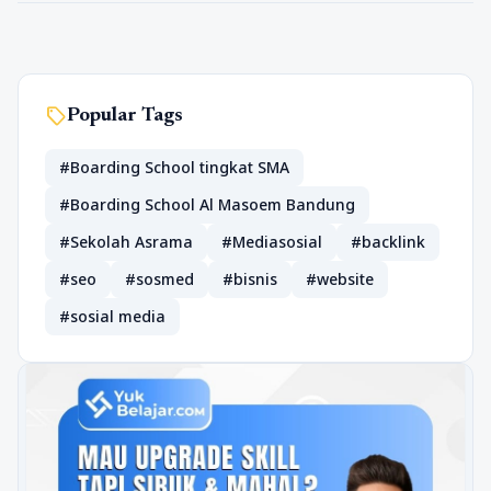
sell
Popular Tags
#Boarding School tingkat SMA
#Boarding School Al Masoem Bandung
#Sekolah Asrama
#Mediasosial
#backlink
#seo
#sosmed
#bisnis
#website
#sosial media