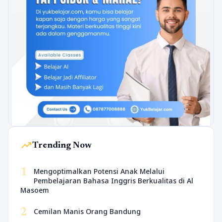
trending_up
Trending Now
1
Mengoptimalkan Potensi Anak Melalui
Pembelajaran Bahasa Inggris Berkualitas di Al
Masoem
2
Cemilan Manis Orang Bandung