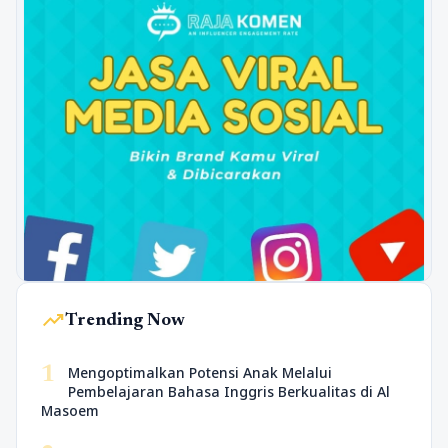
trending_up
Trending Now
1
Mengoptimalkan Potensi Anak Melalui
Pembelajaran Bahasa Inggris Berkualitas di Al
Masoem