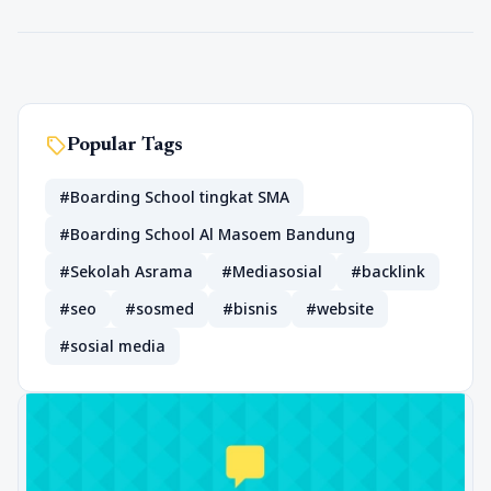
sell
Popular Tags
#Boarding School tingkat SMA
#Boarding School Al Masoem Bandung
#Sekolah Asrama
#Mediasosial
#backlink
#seo
#sosmed
#bisnis
#website
#sosial media