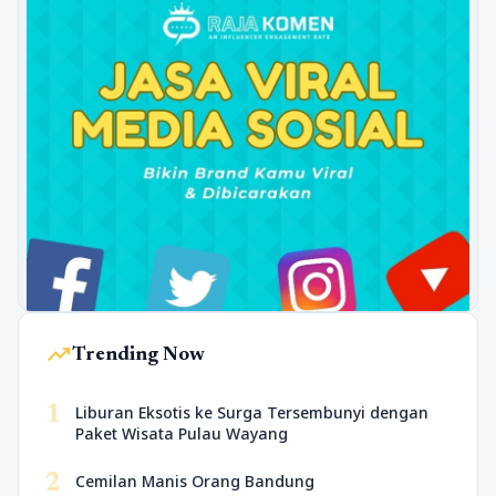
trending_up
Trending Now
1
Liburan Eksotis ke Surga Tersembunyi dengan
Paket Wisata Pulau Wayang
2
Cemilan Manis Orang Bandung