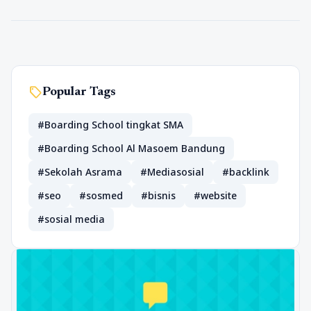
sell
Popular Tags
#Boarding School tingkat SMA
#Boarding School Al Masoem Bandung
#Sekolah Asrama
#Mediasosial
#backlink
#seo
#sosmed
#bisnis
#website
#sosial media