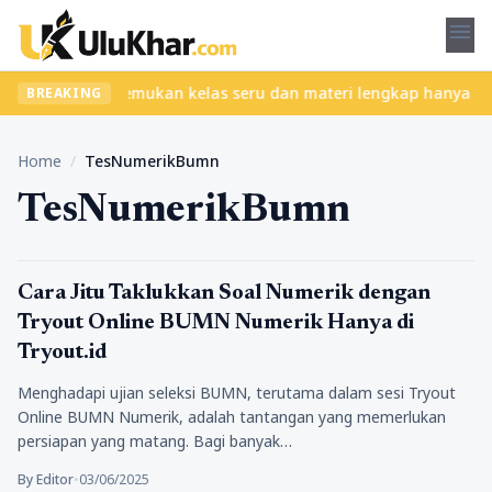
menu
tanpa ribet? Temukan kelas seru dan materi lengkap hanya di YukB
BREAKING
Home
/
TesNumerikBumn
TesNumerikBumn
Pendidikan
Cara Jitu Taklukkan Soal Numerik dengan
Tryout Online BUMN Numerik Hanya di
Tryout.id
Menghadapi ujian seleksi BUMN, terutama dalam sesi Tryout
Online BUMN Numerik, adalah tantangan yang memerlukan
persiapan yang matang. Bagi banyak…
By Editor
•
03/06/2025