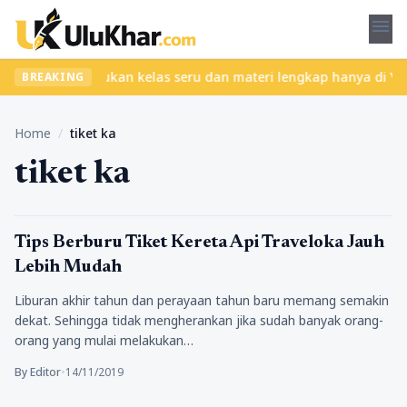
menu
npa ribet? Temukan kelas seru dan materi lengkap hanya di YukBela
BREAKING
Home
/
tiket ka
tiket ka
Pengalamanku
Tips Berburu Tiket Kereta Api Traveloka Jauh
Lebih Mudah
Liburan akhir tahun dan perayaan tahun baru memang semakin
dekat. Sehingga tidak mengherankan jika sudah banyak orang-
orang yang mulai melakukan…
By Editor
•
14/11/2019