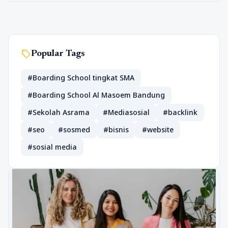
sell
Popular Tags
#Boarding School tingkat SMA
#Boarding School Al Masoem Bandung
#Sekolah Asrama
#Mediasosial
#backlink
#seo
#sosmed
#bisnis
#website
#sosial media