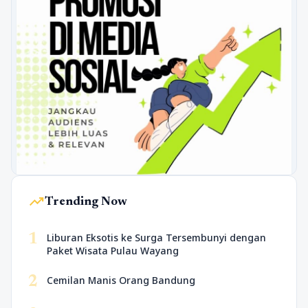
trending_up
Trending Now
1
Liburan Eksotis ke Surga Tersembunyi dengan
Paket Wisata Pulau Wayang
2
Cemilan Manis Orang Bandung