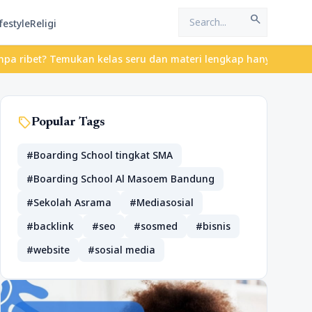
search
festyle
Religi
bet? Temukan kelas seru dan materi lengkap hanya di YukBelajar.c
sell
Popular Tags
#Boarding School tingkat SMA
#Boarding School Al Masoem Bandung
#Sekolah Asrama
#Mediasosial
#backlink
#seo
#sosmed
#bisnis
#website
#sosial media