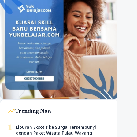
trending_up
Trending Now
1
Liburan Eksotis ke Surga Tersembunyi
dengan Paket Wisata Pulau Wayang