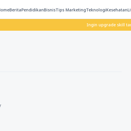
Home
Berita
Pendidikan
Bisnis
Tips Marketing
Teknologi
Kesehatan
Li
Ingin upgrade skill tanpa ri
r