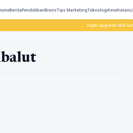
Home
Berita
Pendidikan
Bisnis
Tips Marketing
Teknologi
Kesehatan
Li
Ingin upgrade skill tanpa ri
mbalut
t