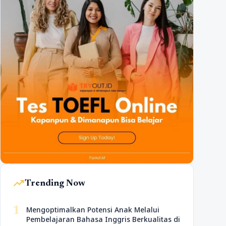
trending_up
Trending Now
1
Mengoptimalkan Potensi Anak Melalui
Pembelajaran Bahasa Inggris Berkualitas di