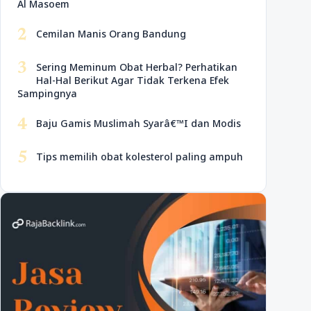
Al Masoem
2
Cemilan Manis Orang Bandung
3
Sering Meminum Obat Herbal? Perhatikan
Hal-Hal Berikut Agar Tidak Terkena Efek
Sampingnya
4
Baju Gamis Muslimah Syarâ€™I dan Modis
5
Tips memilih obat kolesterol paling ampuh