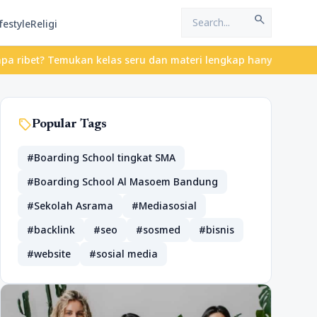
search
festyle
Religi
bet? Temukan kelas seru dan materi lengkap hanya di YukBelajar.c
sell
Popular Tags
#Boarding School tingkat SMA
#Boarding School Al Masoem Bandung
#Sekolah Asrama
#Mediasosial
#backlink
#seo
#sosmed
#bisnis
#website
#sosial media