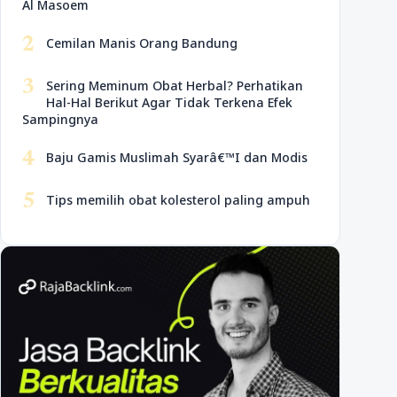
Al Masoem
2
Cemilan Manis Orang Bandung
3
Sering Meminum Obat Herbal? Perhatikan
Hal-Hal Berikut Agar Tidak Terkena Efek
Sampingnya
4
Baju Gamis Muslimah Syarâ€™I dan Modis
5
Tips memilih obat kolesterol paling ampuh