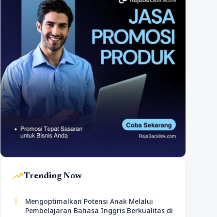
trending_up
Trending Now
1
Mengoptimalkan Potensi Anak Melalui
Pembelajaran Bahasa Inggris Berkualitas di