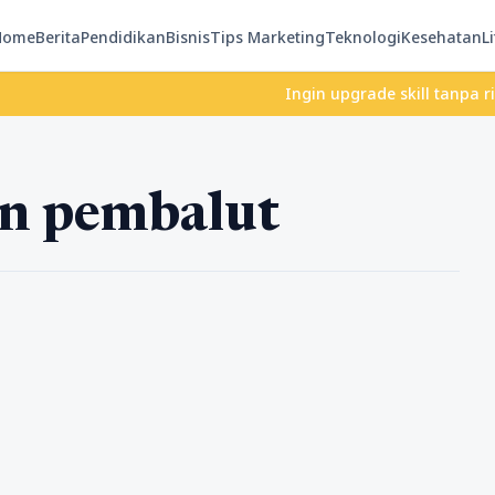
Home
Berita
Pendidikan
Bisnis
Tips Marketing
Teknologi
Kesehatan
Li
Ingin upgrade skill tanpa ribet?
n pembalut