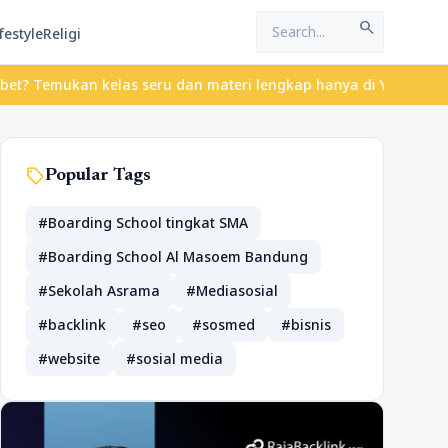
search
festyle
Religi
 Temukan kelas seru dan materi lengkap hanya di YukBelajar.com. 
sell
Popular Tags
#Boarding School tingkat SMA
#Boarding School Al Masoem Bandung
#Sekolah Asrama
#Mediasosial
#backlink
#seo
#sosmed
#bisnis
#website
#sosial media