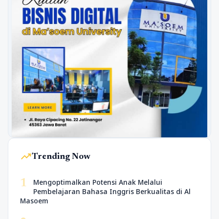
trending_up
Trending Now
1
Mengoptimalkan Potensi Anak Melalui
Pembelajaran Bahasa Inggris Berkualitas di Al
Masoem