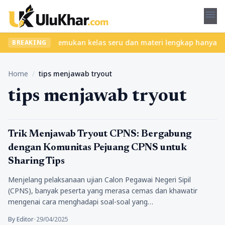
menu
 tanpa ribet? Temukan kelas seru dan materi lengkap hanya di Yuk
BREAKING
Home
/
tips menjawab tryout
tips menjawab tryout
Pendidikan
Trik Menjawab Tryout CPNS: Bergabung
dengan Komunitas Pejuang CPNS untuk
Sharing Tips
Menjelang pelaksanaan ujian Calon Pegawai Negeri Sipil
(CPNS), banyak peserta yang merasa cemas dan khawatir
mengenai cara menghadapi soal-soal yang…
By Editor
•
29/04/2025