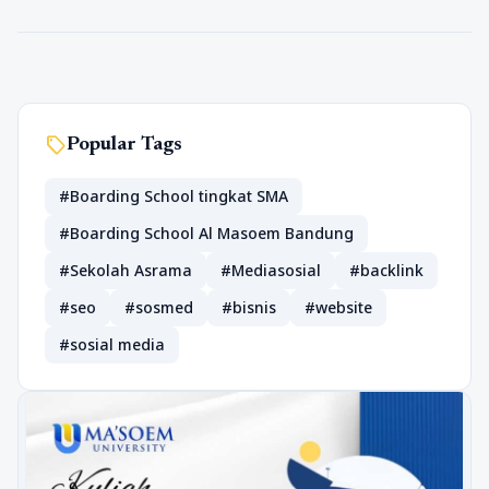
sell
Popular Tags
#Boarding School tingkat SMA
#Boarding School Al Masoem Bandung
#Sekolah Asrama
#Mediasosial
#backlink
#seo
#sosmed
#bisnis
#website
#sosial media