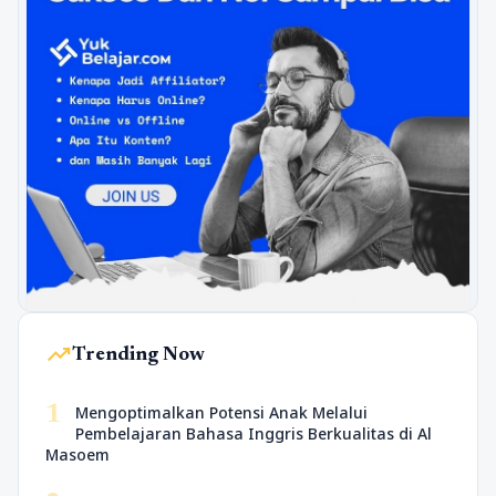
trending_up
Trending Now
1
Mengoptimalkan Potensi Anak Melalui
Pembelajaran Bahasa Inggris Berkualitas di Al
Masoem