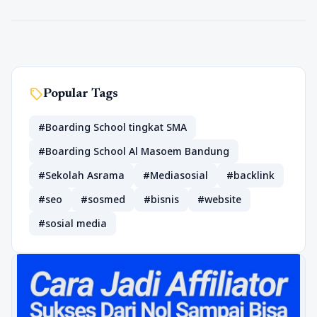
sell
Popular Tags
#Boarding School tingkat SMA
#Boarding School Al Masoem Bandung
#Sekolah Asrama
#Mediasosial
#backlink
#seo
#sosmed
#bisnis
#website
#sosial media