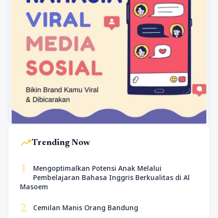
trending_up
Trending Now
1
Mengoptimalkan Potensi Anak Melalui
Pembelajaran Bahasa Inggris Berkualitas di Al
Masoem
2
Cemilan Manis Orang Bandung