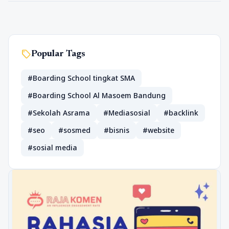
sell
Popular Tags
#Boarding School tingkat SMA
#Boarding School Al Masoem Bandung
#Sekolah Asrama
#Mediasosial
#backlink
#seo
#sosmed
#bisnis
#website
#sosial media