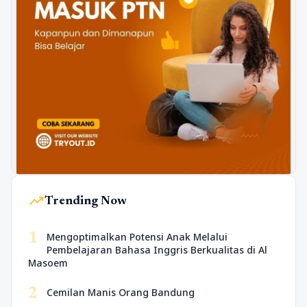
trending_up
Trending Now
1
Mengoptimalkan Potensi Anak Melalui
Pembelajaran Bahasa Inggris Berkualitas di Al
Masoem
2
Cemilan Manis Orang Bandung