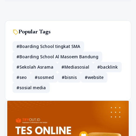
sell
Popular Tags
#Boarding School tingkat SMA
#Boarding School Al Masoem Bandung
#Sekolah Asrama
#Mediasosial
#backlink
#seo
#sosmed
#bisnis
#website
#sosial media