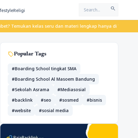
search
festyle
Religi
Temukan kelas seru dan materi lengkap hanya di YukBelajar.com. M
sell
Popular Tags
#Boarding School tingkat SMA
#Boarding School Al Masoem Bandung
#Sekolah Asrama
#Mediasosial
#backlink
#seo
#sosmed
#bisnis
#website
#sosial media