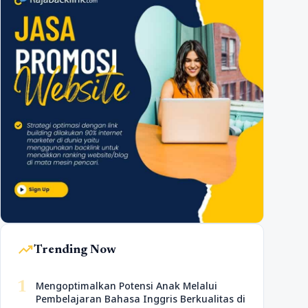
trending_up
Trending Now
1
Mengoptimalkan Potensi Anak Melalui
Pembelajaran Bahasa Inggris Berkualitas di