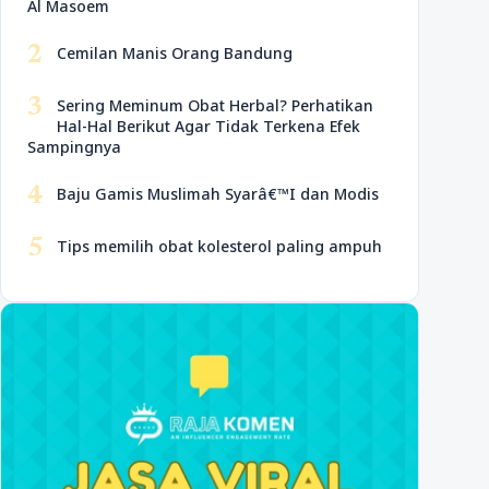
Al Masoem
2
Cemilan Manis Orang Bandung
3
Sering Meminum Obat Herbal? Perhatikan
Hal-Hal Berikut Agar Tidak Terkena Efek
Sampingnya
4
Baju Gamis Muslimah Syarâ€™I dan Modis
5
Tips memilih obat kolesterol paling ampuh