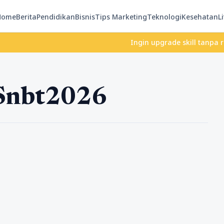
Home
Berita
Pendidikan
Bisnis
Tips Marketing
Teknologi
Kesehatan
Li
Ingin upgrade skill tanpa ribet? 
Snbt2026