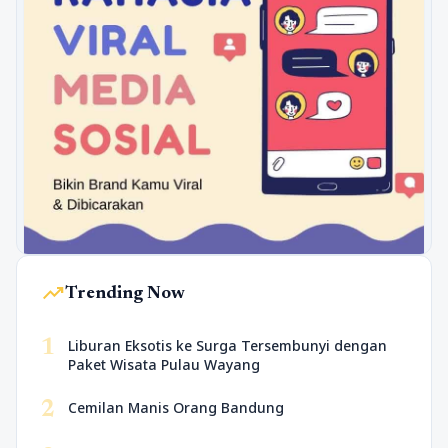
trending_up
Trending Now
1
Liburan Eksotis ke Surga Tersembunyi dengan
Paket Wisata Pulau Wayang
2
Cemilan Manis Orang Bandung