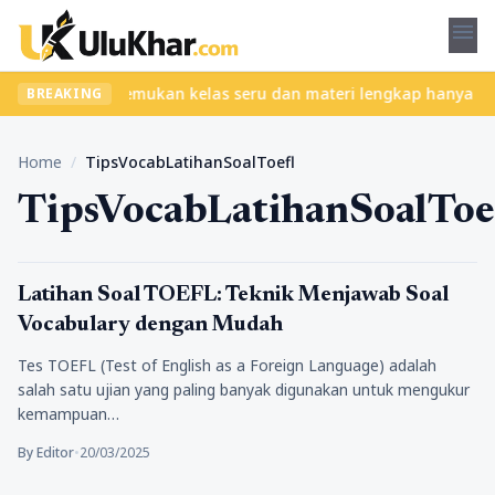
menu
tanpa ribet? Temukan kelas seru dan materi lengkap hanya di YukB
BREAKING
Home
/
TipsVocabLatihanSoalToefl
TipsVocabLatihanSoalToe
Pendidikan
Latihan Soal TOEFL: Teknik Menjawab Soal
Vocabulary dengan Mudah
Tes TOEFL (Test of English as a Foreign Language) adalah
salah satu ujian yang paling banyak digunakan untuk mengukur
kemampuan…
By Editor
•
20/03/2025