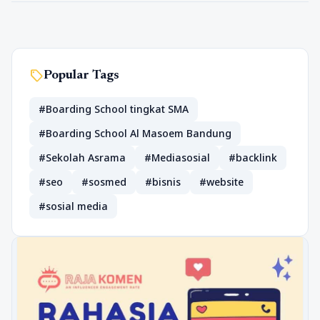
sell
Popular Tags
#Boarding School tingkat SMA
#Boarding School Al Masoem Bandung
#Sekolah Asrama
#Mediasosial
#backlink
#seo
#sosmed
#bisnis
#website
#sosial media