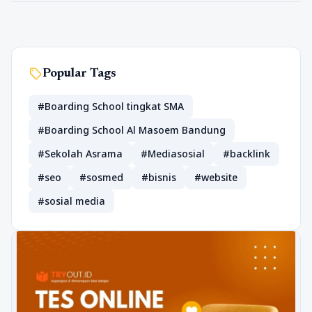
sell
Popular Tags
#Boarding School tingkat SMA
#Boarding School Al Masoem Bandung
#Sekolah Asrama
#Mediasosial
#backlink
#seo
#sosmed
#bisnis
#website
#sosial media