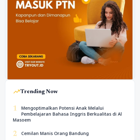
trending_up
Trending Now
1
Mengoptimalkan Potensi Anak Melalui
Pembelajaran Bahasa Inggris Berkualitas di Al
Masoem
2
Cemilan Manis Orang Bandung