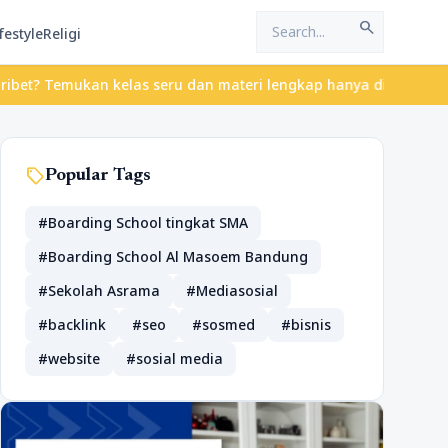
search
festyle
Religi
 Temukan kelas seru dan materi lengkap hanya di YukBelajar.com. 
sell
Popular Tags
#Boarding School tingkat SMA
#Boarding School Al Masoem Bandung
#Sekolah Asrama
#Mediasosial
#backlink
#seo
#sosmed
#bisnis
#website
#sosial media