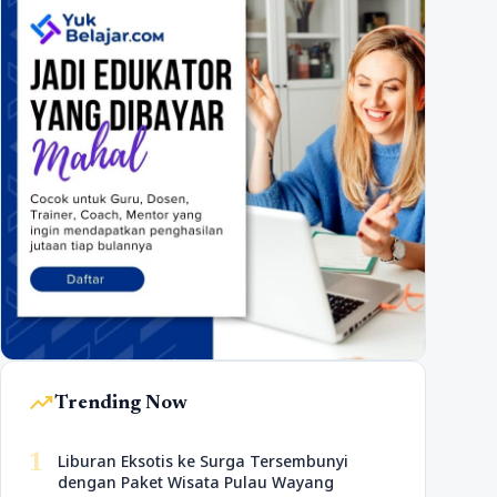
trending_up
Trending Now
1
Liburan Eksotis ke Surga Tersembunyi
dengan Paket Wisata Pulau Wayang