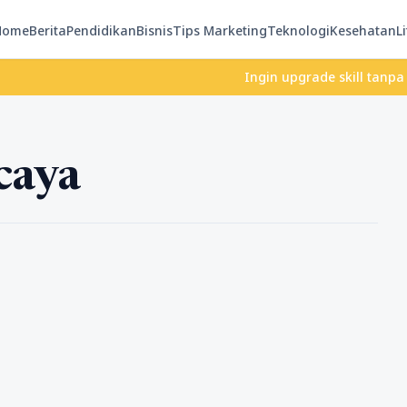
Home
Berita
Pendidikan
Bisnis
Tips Marketing
Teknologi
Kesehatan
Li
Ingin upgrade skill tanpa ribet?
caya