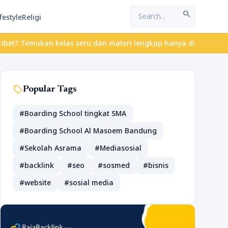
search
festyle
Religi
 Temukan kelas seru dan materi lengkap hanya di YukBelajar.com. 
sell
Popular Tags
#Boarding School tingkat SMA
#Boarding School Al Masoem Bandung
#Sekolah Asrama
#Mediasosial
#backlink
#seo
#sosmed
#bisnis
#website
#sosial media