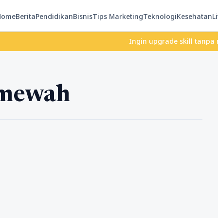
Home
Berita
Pendidikan
Bisnis
Tips Marketing
Teknologi
Kesehatan
Li
Ingin upgrade skill tanpa ribet?
 mewah