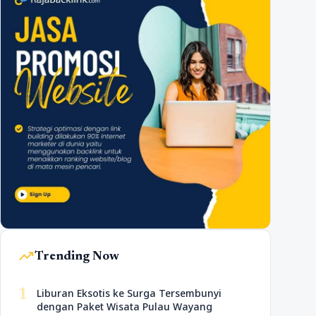
trending_up
Trending Now
1
Liburan Eksotis ke Surga Tersembunyi
dengan Paket Wisata Pulau Wayang