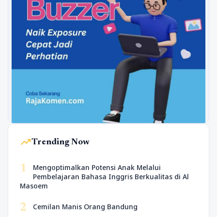
trending_up
Trending Now
1
Mengoptimalkan Potensi Anak Melalui
Pembelajaran Bahasa Inggris Berkualitas di Al
Masoem
2
Cemilan Manis Orang Bandung