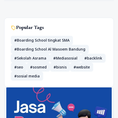
sell
Popular Tags
#Boarding School tingkat SMA
#Boarding School Al Masoem Bandung
#Sekolah Asrama
#Mediasosial
#backlink
#seo
#sosmed
#bisnis
#website
#sosial media