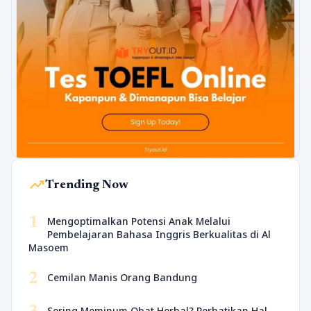
trending_up
Trending Now
1
Mengoptimalkan Potensi Anak Melalui
Pembelajaran Bahasa Inggris Berkualitas di Al
Masoem
2
Cemilan Manis Orang Bandung
Sering Meminum Obat Herbal? Perhatikan Hal-