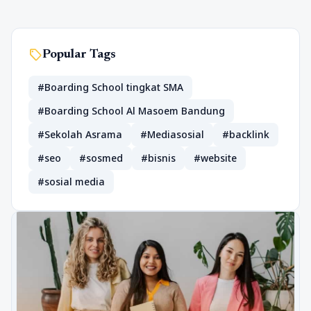
sell
Popular Tags
#Boarding School tingkat SMA
#Boarding School Al Masoem Bandung
#Sekolah Asrama
#Mediasosial
#backlink
#seo
#sosmed
#bisnis
#website
#sosial media