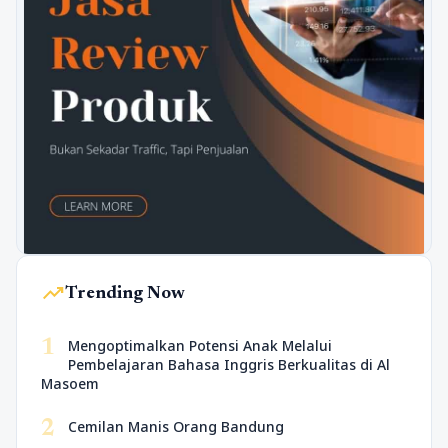
trending_up
Trending Now
1
Mengoptimalkan Potensi Anak Melalui
Pembelajaran Bahasa Inggris Berkualitas di Al
Masoem
2
Cemilan Manis Orang Bandung