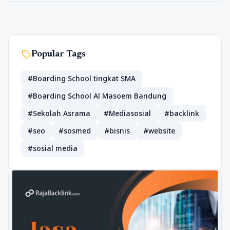
sell
Popular Tags
#Boarding School tingkat SMA
#Boarding School Al Masoem Bandung
#Sekolah Asrama
#Mediasosial
#backlink
#seo
#sosmed
#bisnis
#website
#sosial media