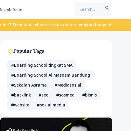
search
festyle
Religi
 Temukan kelas seru dan materi lengkap hanya di YukBelajar.com. 
sell
Popular Tags
#Boarding School tingkat SMA
#Boarding School Al Masoem Bandung
#Sekolah Asrama
#Mediasosial
#backlink
#seo
#sosmed
#bisnis
#website
#sosial media