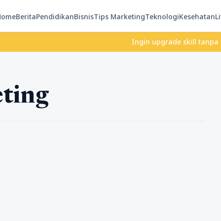
Home
Berita
Pendidikan
Bisnis
Tips Marketing
Teknologi
Kesehatan
Li
Ingin upgrade skill tanpa ribet?
eting