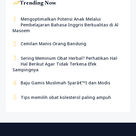
trending_up
Trending Now
1
Mengoptimalkan Potensi Anak Melalui
Pembelajaran Bahasa Inggris Berkualitas di Al
Masoem
2
Cemilan Manis Orang Bandung
3
Sering Meminum Obat Herbal? Perhatikan Hal-
Hal Berikut Agar Tidak Terkena Efek
Sampingnya
4
Baju Gamis Muslimah Syarâ€™I dan Modis
5
Tips memilih obat kolesterol paling ampuh