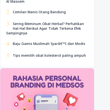
Al Masoem
2
Cemilan Manis Orang Bandung
3
Sering Meminum Obat Herbal? Perhatikan
Hal-Hal Berikut Agar Tidak Terkena Efek
Sampingnya
4
Baju Gamis Muslimah Syarâ€™I dan Modis
5
Tips memilih obat kolesterol paling ampuh