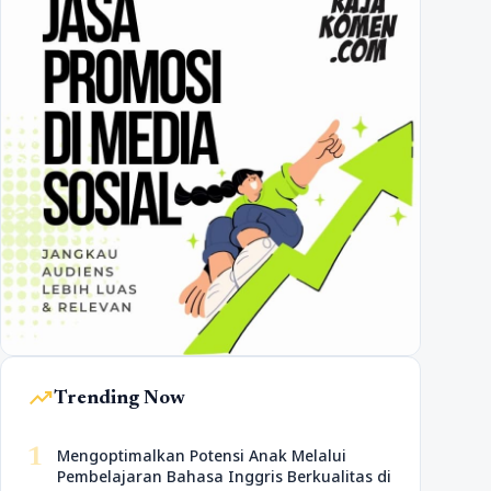
trending_up
Trending Now
1
Mengoptimalkan Potensi Anak Melalui
Pembelajaran Bahasa Inggris Berkualitas di