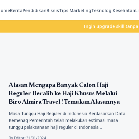
Home
Berita
Pendidikan
Bisnis
Tips Marketing
Teknologi
Kesehatan
Li
Ingin upgrade skill tanpa ribet
Bisnis
Alasan Mengapa Banyak Calon Haji
Reguler Beralih ke Haji Khusus Melalui
Biro Almira Travel ! Temukan Alasannya
Masa Tunggu Haji Reguler di Indonesia Berdasarkan Data
Kemenag Pemerintah telah melakukan estimasi masa
tunggu pelaksanaan haji reguler di Indonesia…
By Editor
•
21/01/2024