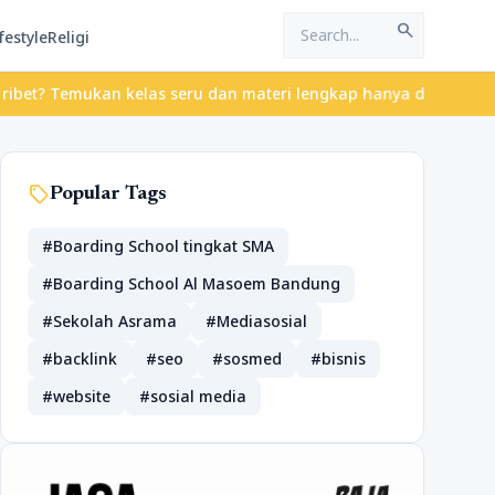
search
festyle
Religi
? Temukan kelas seru dan materi lengkap hanya di YukBelajar.com.
sell
Popular Tags
#Boarding School tingkat SMA
#Boarding School Al Masoem Bandung
#Sekolah Asrama
#Mediasosial
#backlink
#seo
#sosmed
#bisnis
#website
#sosial media